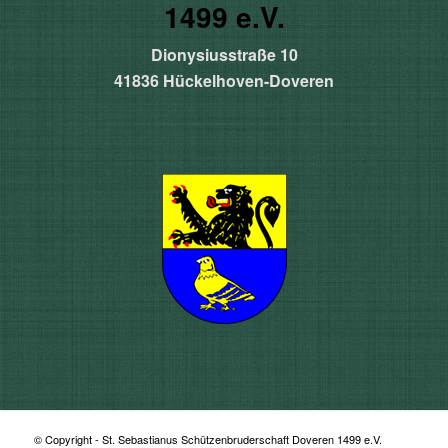
1499 e.V.
Dionysiusstraße 10
41836 Hückelhoven-Doveren
© Copyright - St. Sebastianus Schützenbruderschaft Doveren 1499 e.V.